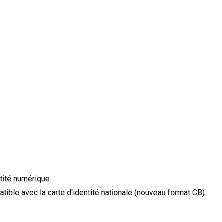
, l’identité numérique est un programme gouvernem
'accéder à plus de 14 000 plateformes en utilisant u
te qui n’a pour seules missions de vérifier votre i
donner accès.
ntité numérique.
atible avec la carte d'identité nationale (nouveau format CB).