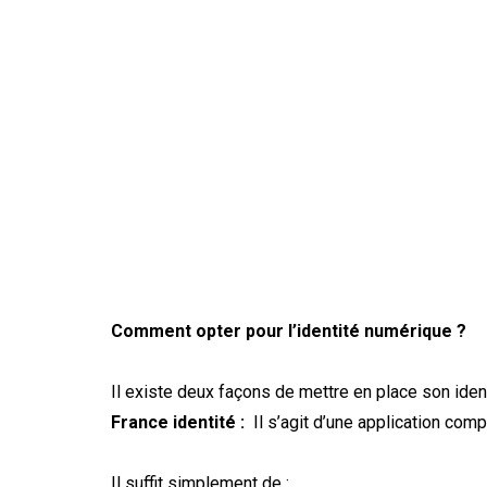
En effet
permet d
unique comp
Comment opter pour l’identité numérique ?
Il existe deux façons de mettre en place son ide
France identité :
Il s’agit d’une application comp
Il suffit simplement de :