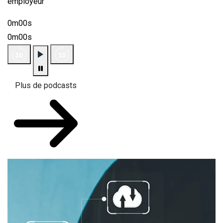
employeur
0m00s
0m00s
Plus de podcasts