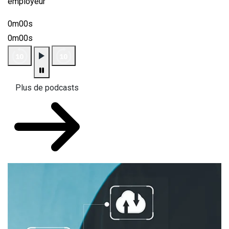
employeur
0m00s
0m00s
Plus de podcasts